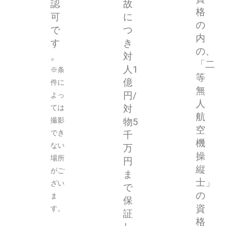
認
故
格
可
に
の
で
つ
内
す
き
の、
。
対
「二
人1
※条
等
億
件に
無
円/
よっ
人
ては
対
航
撮影
物5
空
でき
千
機
ない
万
操
場所
円
縦
がご
ま
士」
ざい
で
の
ま
保
資
す。
証
格