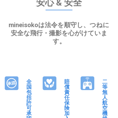
安心 & 安全
mineisokoは法令を順守し、つねに
安全な飛行・撮影を心がけていま
す。
全
賠
二
国
償
等
包
責
無
括
任
人
許
保
航
可
険
空
承
加
機