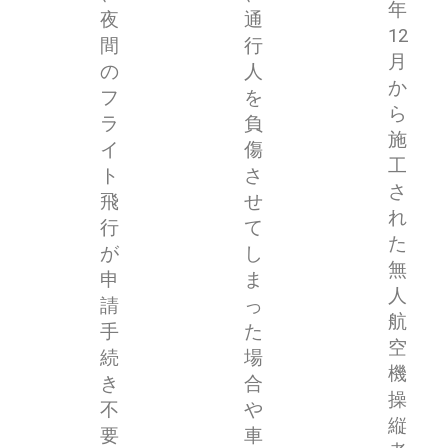
年
夜
通
12
間
行
月
の
人
か
フ
を
ら
ラ
負
施
イ
傷
工
ト
さ
さ
飛
せ
れ
行
て
た
が
し
無
申
ま
人
請
っ
航
手
た
空
続
場
機
き
合
操
不
や
縦
要
車