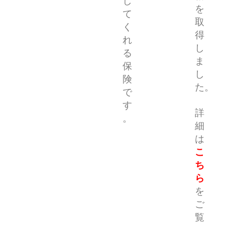
し
を
て
取
く
得
れ
し
る
ま
保
し
険
た。
で
す
詳
。
細
は
こ
ち
ら
を
ご
覧