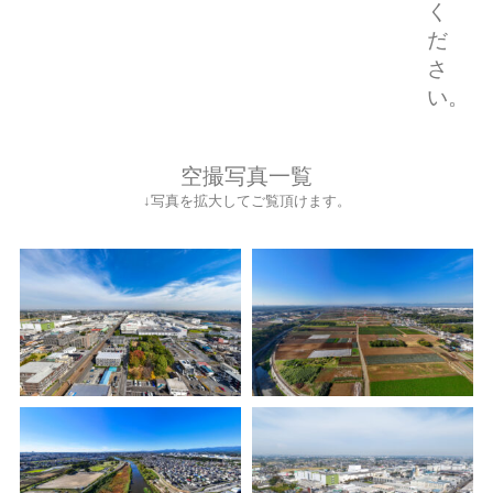
く
だ
さ
い。
空撮写真一覧
↓写真を拡大してご覧頂けます。