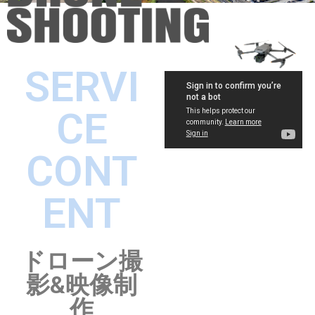
SERVI
CE
CONT
ENT
ドローン撮
影&映像制
作