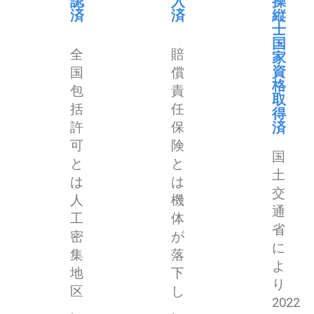
認
入
操
済
済
縦
士
国
全
賠
家
資
国
償
格
包
責
取
括
任
得
済
許
保
可
険
国
と
と
土
は
は
交
人
機
通
工
体
省
密
が
に
集
落
よ
地
下
り
区
し
2022
、
、