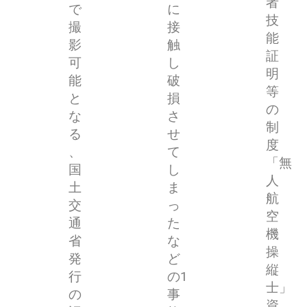
者
で
に
技
撮
接
能
影
触
証
可
し
明
能
破
等
と
損
の
な
さ
制
る
せ
度
、
て
「無
国
し
人
土
ま
航
交
っ
空
通
た
機
省
な
操
発
ど
縦
行
の1
士」
の
事
資