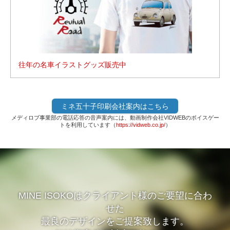
往年の名車イラストグッズ販売中
ミネ五十子印刷会社案内はこちら
メディロブ事業部の電話応答の音声案内には、動画制作会社VIDWEBのボイスゲー
トを利用しています（
https://vidweb.co.jp/
）
MINE ISOKOはクライアント様のご要望に合わ
せた
最良のデザインをご提案致します。