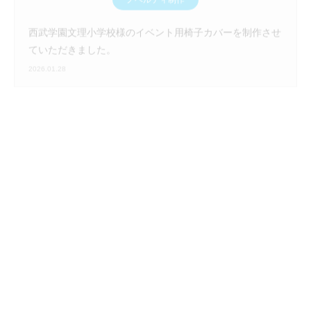
西武学園文理小学校様のイベント用椅子カバーを制作させ
ていただきました。
2026.01.28
けやき認定こども園様
ノベルティ制作
バラバラだったピースが、一つの思い出に。けやき認定こ