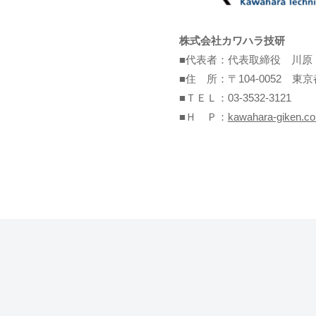
株式会社カワハラ技研
■代表者：代表取締役 川原
■住 所：〒104-0052 東
■ＴＥＬ：03-3532-3121
■Ｈ Ｐ：
kawahara-giken.c