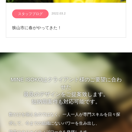
スタッフブログ
2022.03.2
狭山市に春がやってきた！
MINE ISOKOはクライアント様のご要望に合わ
せた
最良のデザインをご提案致します。
短納期案件も対応可能です。
数だけを揃えるのではなく、一人一人が専門スキルを日々探
求して、今までの組織にないパワーを生み出し、