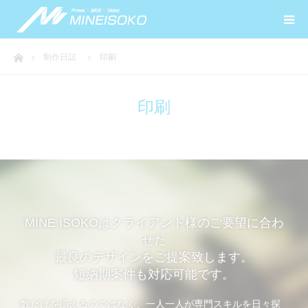
ホーム
制作日誌
印刷
印刷
MINE ISOKOはクライアント様のご要望に合わ
せた
最良のデザインをご提案致します。
短納期案件も対応可能です。
数だけを揃えるのではなく、一人一人が専門スキルを日々探