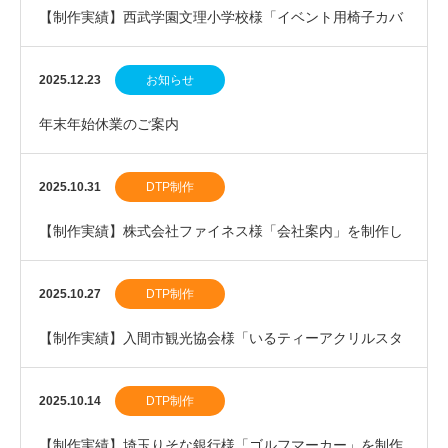
【制作実績】西武学園文理小学校様「イベント用椅子カバ
ー」を制作しました。
2025.12.23
お知らせ
年末年始休業のご案内
2025.10.31
DTP制作
【制作実績】株式会社ファイネス様「会社案内」を制作し
ました。
2025.10.27
DTP制作
【制作実績】入間市観光協会様「いるティーアクリルスタ
ンド」を制作しました。
2025.10.14
DTP制作
【制作実績】埼玉りそな銀行様「ゴルフマーカー」を制作