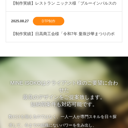
【制作実績】レストラン ニックス様「ブルーインパルスの
割箸」を制作しました。
2025.08.27
DTP制作
【制作実績】日高商工会様「令和7年 曼珠沙華まつりのポ
スター」を制作しました。
MINE ISOKOはクライアント様のご要望に合わ
せた
最良のデザインをご提案致します。
短納期案件も対応可能です。
数だけを揃えるのではなく、一人一人が専門スキルを日々探
求して、今までの組織にないパワーを生み出し、