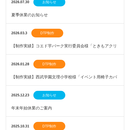
2026.07.30
お知らせ
夏季休業のお知らせ
2026.03.3
DTP制作
【制作実績】コエド芋パーク実行委員会様「ときもアクリ
ルスタンド」を制作しました。
2026.01.28
DTP制作
【制作実績】西武学園文理小学校様「イベント用椅子カバ
ー」を制作しました。
2025.12.23
お知らせ
年末年始休業のご案内
2025.10.31
DTP制作