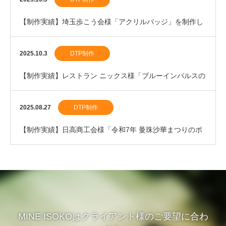
【制作実績】埼玉歩こう会様「アクリルバッジ」を制作し
ました。
2025.10.3
DTP制作
【制作実績】レストラン ニックス様「ブルーインパルスの
割箸」を制作しました。
2025.08.27
DTP制作
【制作実績】日高商工会様「令和7年 曼珠沙華まつりのポ
スター」を制作しました。
MINE ISOKOはクライアント様のご要望に合わ