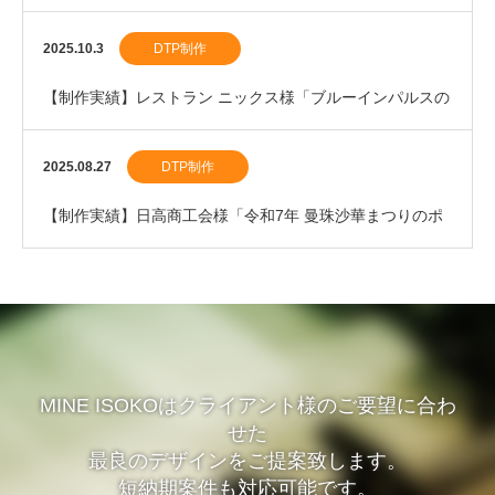
ました。
2025.10.3
DTP制作
【制作実績】レストラン ニックス様「ブルーインパルスの
割箸」を制作しました。
2025.08.27
DTP制作
【制作実績】日高商工会様「令和7年 曼珠沙華まつりのポ
スター」を制作しました。
MINE ISOKOはクライアント様のご要望に合わ
せた
最良のデザインをご提案致します。
短納期案件も対応可能です。