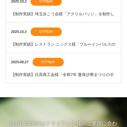
しました。
2025.10.3
DTP制作
【制作実績】埼玉歩こう会様「アクリルバッジ」を制作し
ました。
2025.10.3
DTP制作
【制作実績】レストラン ニックス様「ブルーインパルスの
割箸」を制作しました。
2025.08.27
DTP制作
【制作実績】日高商工会様「令和7年 曼珠沙華まつりのポ
スター」を制作しました。
MINE ISOKOはクライアント様のご要望に合わ