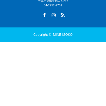
埼玉県狭山市狭山12-19
04-2952-2701
Facebook
Instagram
RSS
Copyright ©
MINE ISOKO