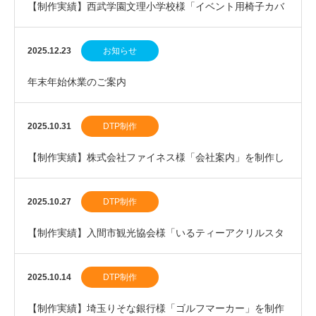
【制作実績】西武学園文理小学校様「イベント用椅子カバ
ー」を制作しました。
2025.12.23
お知らせ
年末年始休業のご案内
2025.10.31
DTP制作
【制作実績】株式会社ファイネス様「会社案内」を制作し
ました。
2025.10.27
DTP制作
【制作実績】入間市観光協会様「いるティーアクリルスタ
ンド」を制作しました。
2025.10.14
DTP制作
【制作実績】埼玉りそな銀行様「ゴルフマーカー」を制作