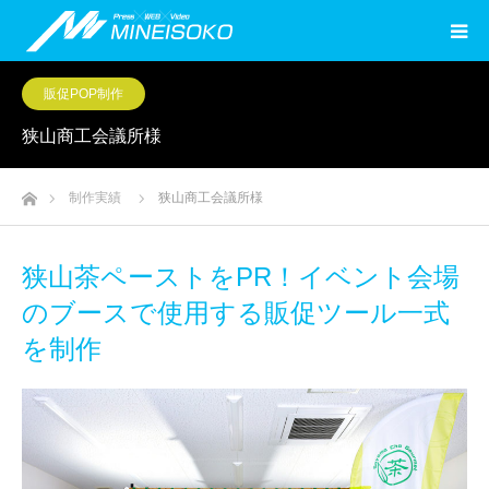
販促POP制作
狭山商工会議所様
ホーム
制作実績
狭山商工会議所様
狭山茶ペーストをPR！イベント会場
のブースで使用する販促ツール一式
を制作