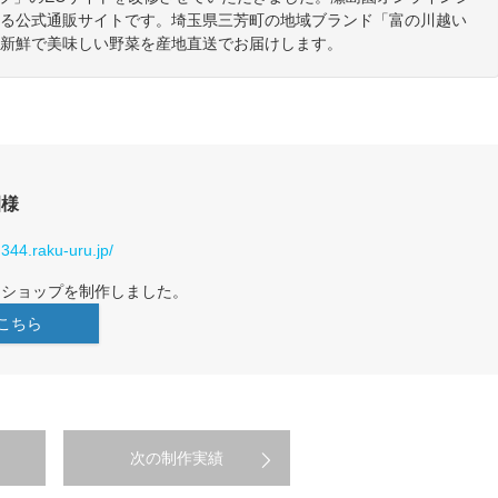
る公式通販サイトです。埼玉県三芳町の地域ブランド「富の川越い
新鮮で美味しい野菜を産地直送でお届けします。
園様
344.raku-uru.jp/
ンショップを制作しました。
こちら
次の制作実績