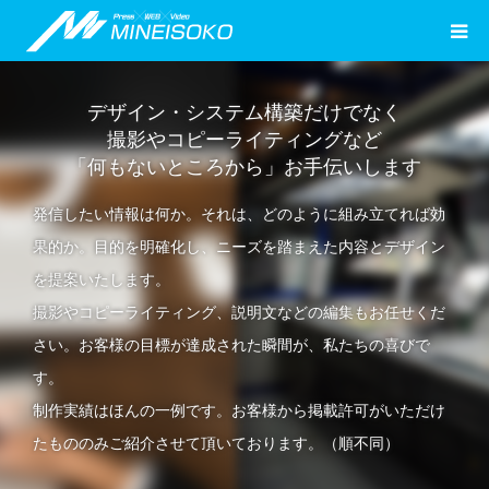
デザイン・システム構築だけでなく
撮影やコピーライティングなど
「何もないところから」お手伝いします
発信したい情報は何か。それは、どのように組み立てれば効
果的か。目的を明確化し、ニーズを踏まえた内容とデザイン
を提案いたします。
撮影やコピーライティング、説明文などの編集もお任せくだ
さい。お客様の目標が達成された瞬間が、私たちの喜びで
す。
制作実績はほんの一例です。お客様から掲載許可がいただけ
たもののみご紹介させて頂いております。（順不同）