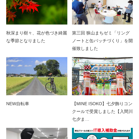
秋深まり樹々、花が色づき綺麗
第三回 狭山まちゼミ「リング
な季節となりました
ノートと缶バッチづくり」を開
催致しました
NEW自転車
【MINE ISOKO】七夕飾りコン
クールで受賞しました【入間川
七夕ま…